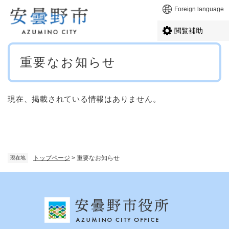
ペ
メニューを飛ばして本文へ
Foreign language
ー
ジ
閲覧補助
の
先
本
頭
重要なお知らせ
文
で
す
。
現在、掲載されている情報はありません。
トップページ
>
重要なお知らせ
現在地