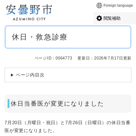
ペ
メニューを飛ばして本文へ
Foreign language
ー
ジ
閲覧補助
の
先
本
頭
休日・救急診療
文
で
す
。
ページID：0064773
更新日：2026年7月17日更新
ページ内目次
休日当番医が変更になりました
7月20日（月曜日・祝日）と7月26日（日曜日）の休日当番
医が変更になりました。