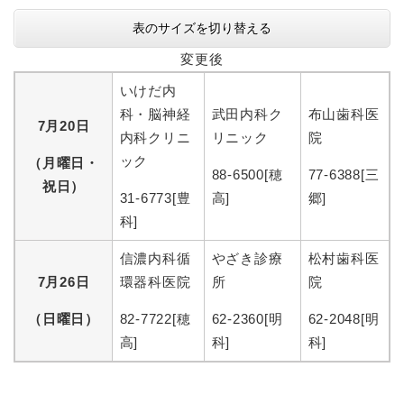
表のサイズを切り替える
変更後
いけだ内
科・脳神経
武田内科ク
布山歯科医
7月20日
内科クリニ
リニック
院
ック
（月曜日・
88-6500[穂
77-6388[三
祝日）
31-6773[豊
高]
郷]
科]
信濃内科循
やざき診療
松村歯科医
7月26日
環器科医院
所
院
（日曜日）
82-7722[穂
62-2360[明
62-2048[明
高]
科]
科]