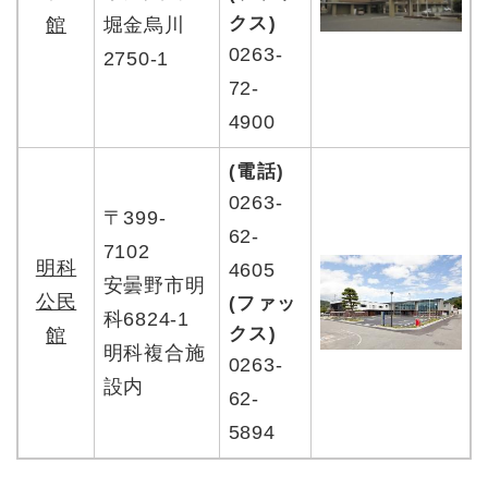
クス)
館
堀金烏川
0263-
2750-1
72-
4900
(電話)
0263-
〒399-
62-
7102
明科
4605
安曇野市明
公民
(ファッ
科6824-1
クス)
館
明科複合施
0263-
設内
62-
5894