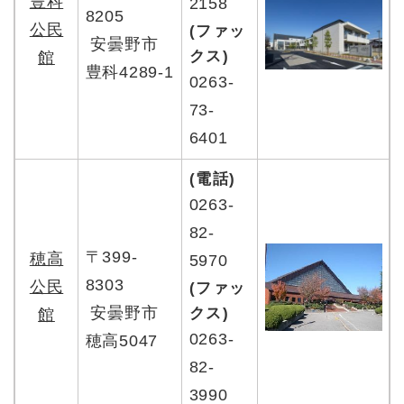
豊科
2158
8205
公民
(ファッ
安曇野市
クス)
館
豊科4289-1
0263-
73-
6401
(電話)
0263-
82-
〒399-
穂高
5970
8303
公民
(ファッ
安曇野市
クス)
館
0263-
穂高5047
82-
3990