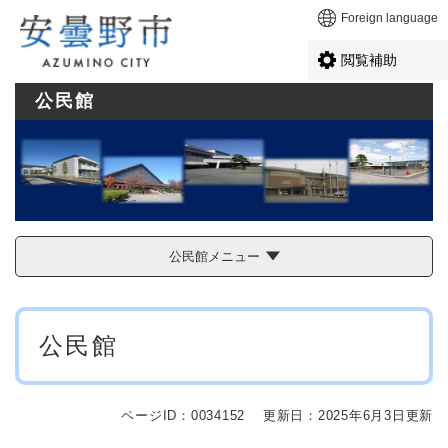
ペ
メニューを飛ばして本文へ
Foreign language
ー
ジ
閲覧補助
の
先
公民館
頭
で
す
。
公民館メニュー
本
公民館
文
ページID：0034152
更新日：2025年6月3日更新