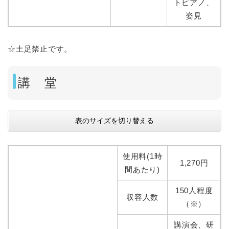
トピアノ、
姿見
☆土足禁止です。
講 堂
表のサイズを切り替える
使用料(1時
1,270円
間あたり)
150人程度
収容人数
（※）
講演会、研