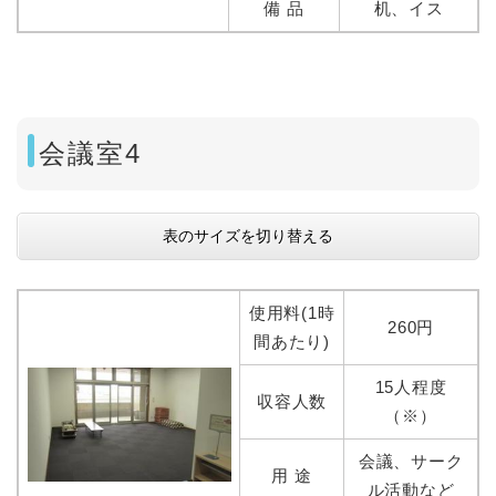
備 品
机、イス
会議室4
表のサイズを切り替える
使用料(1時
260円
間あたり)
15人程度
収容人数
（※）
会議、サーク
用 途
ル活動など