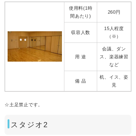
使用料(1時
260円
間あたり)
15人程度
収容人数
（※）
会議、ダン
用 途
ス、楽器練習
など
机、イス、姿
備 品
見
☆土足禁止です。
スタジオ2