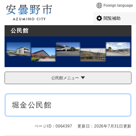
ペ
メニューを飛ばして本文へ
Foreign language
ー
ジ
閲覧補助
の
先
公民館
頭
で
す
。
公民館メニュー
本
堀金公民館
文
ページID：0064397
更新日：2026年7月31日更新