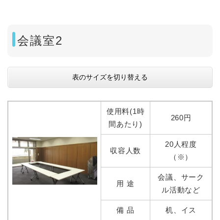
会議室2
表のサイズを切り替える
使用料(1時
260円
間あたり)
20人程度
収容人数
（※）
会議、サーク
用 途
ル活動など
備 品
机、イス