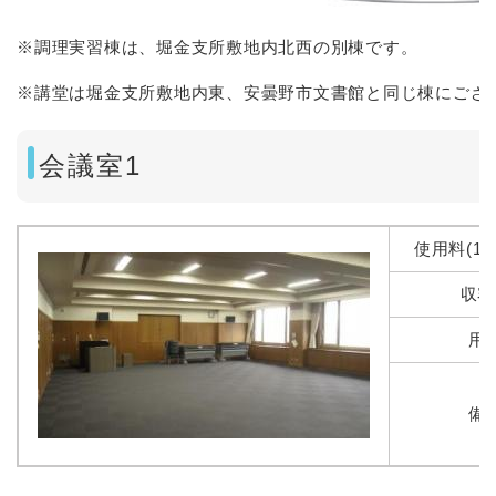
※
調理実習棟は、堀金支所敷地内北西の別棟です。
※講堂は堀金支所敷地内東、安曇野市文書館と同じ棟にござ
会議室1
使用料(1
収容
用
備