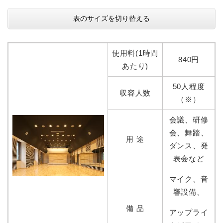
表のサイズを切り替える
使用料(1時間
840円
あたり)
50人程度
収容人数
（※）
会議、研修
会、舞踏、
用 途
ダンス、発
表会など
マイク、音
響設備、
備 品
アップライ