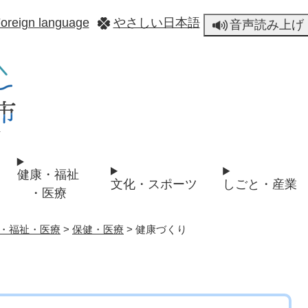
メニューを飛ばして本文へ
oreign language
やさしい日本語
音声読み上げ
健康・福祉
文化・スポーツ
しごと・産業
・医療
・福祉・医療
>
保健・医療
>
健康づくり