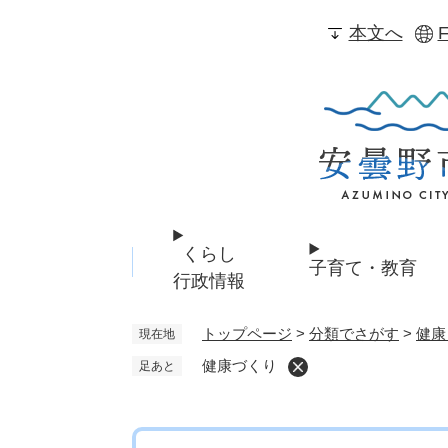
ペ
本文へ
F
ー
ジ
の
先
頭
で
す
。
くらし
子育て・教育
行政情報
トップページ
>
分類でさがす
>
健康
現在地
健康づくり
足あと
本