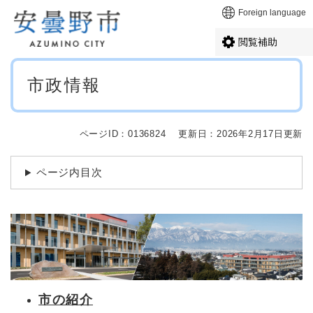
ペ
メニューを飛ばして本文へ
Foreign language
ー
ジ
閲覧補助
の
先
本
頭
市政情報
文
で
す
。
ページID：0136824
更新日：2026年2月17日更新
ページ内目次
市の紹介