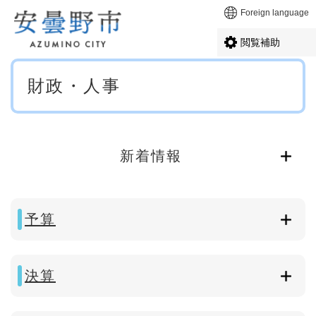
ペ
メニューを飛ばして本文へ
Foreign language
ー
ジ
閲覧補助
の
先
本
頭
財政・人事
文
で
す
。
新着情報
予算
決算