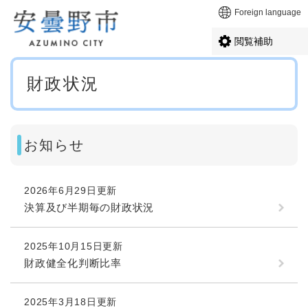
ペ
メニューを飛ばして本文へ
Foreign language
ー
ジ
閲覧補助
の
先
本
頭
財政状況
文
で
す
。
お知らせ
2026年6月29日更新
決算及び半期毎の財政状況
2025年10月15日更新
財政健全化判断比率
2025年3月18日更新