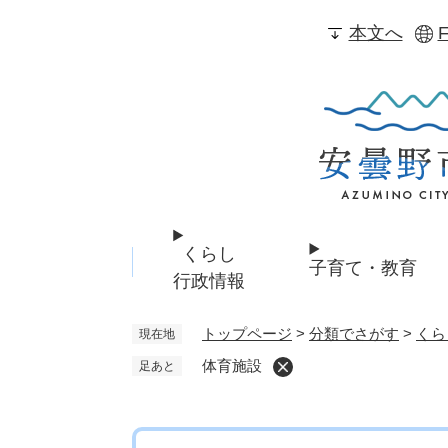
ペ
本文へ
F
ー
ジ
の
先
頭
で
す
。
くらし
子育て・教育
行政情報
トップページ
>
分類でさがす
>
くら
現在地
体育施設
足あと
本