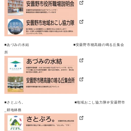
■あづみの水結 ■安曇野市穂高鐘の鳴る丘集会
所​
■さとぷろ。 ■地域おこし協力隊＠安曇野市
_耕地林務​