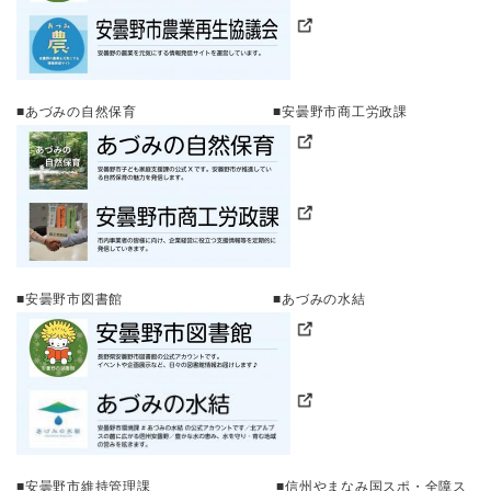
■あづみの自然保育 ■安曇野市商工労政課
■安曇野市図書館 ■あづみの水結
■安曇野市維持管理課 ■信州やまなみ国スポ・全障ス