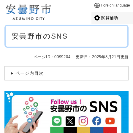
ペ
メニューを飛ばして本文へ
Foreign language
ー
ジ
閲覧補助
の
先
本
頭
安曇野市のSNS
文
で
す
。
ページID：0099204
更新日：2025年8月21日更新
ページ内目次