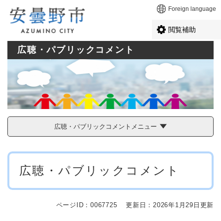
ペ
メニューを飛ばして本文へ
Foreign language
ー
ジ
閲覧補助
の
先
広聴・パブリックコメント
頭
で
す
。
広聴・パブリックコメントメニュー
本
広聴・パブリックコメント
文
ページID：0067725
更新日：2026年1月29日更新