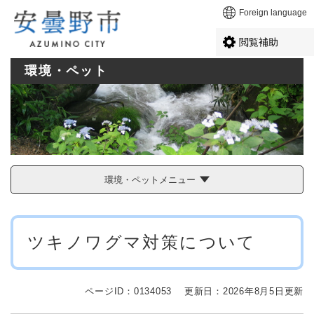
ペ
メニューを飛ばして本文へ
Foreign language
ー
ジ
閲覧補助
の
先
環境・ペット
頭
で
す
。
環境・ペットメニュー
本
ツキノワグマ対策について
文
ページID：0134053
更新日：2026年8月5日更新