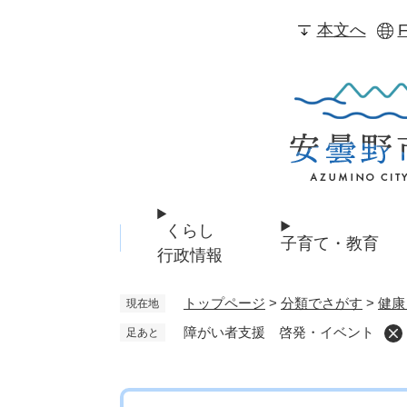
ペ
本文へ
F
ー
ジ
の
先
頭
で
す
。
くらし
子育て・教育
行政情報
トップページ
>
分類でさがす
>
健康
現在地
障がい者支援 啓発・イベント
足あと
本