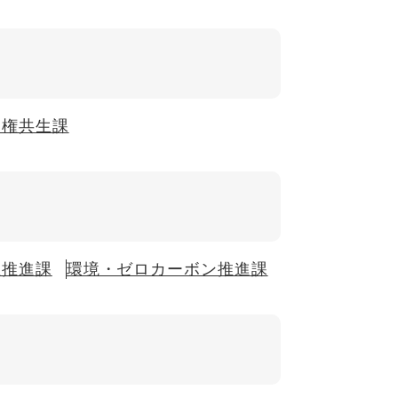
人権共生課
住推進課
環境・ゼロカーボン推進課