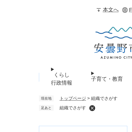
ペ
本文へ
F
ー
ジ
の
先
頭
で
す
。
くらし
子育て・教育
行政情報
トップページ
>
組織でさがす
現在地
組織でさがす
足あと