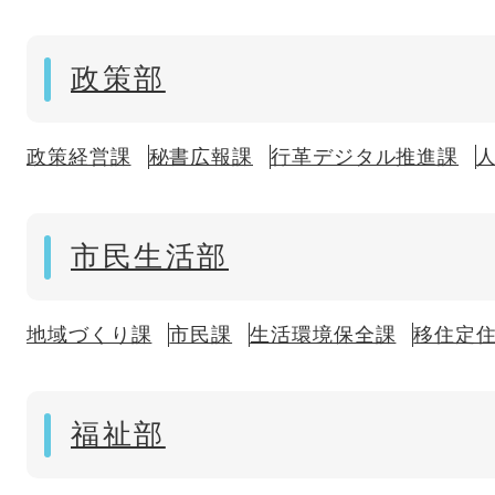
政策部
政策経営課
秘書広報課
行革デジタル推進課
市民生活部
地域づくり課
市民課
生活環境保全課
移住定
福祉部