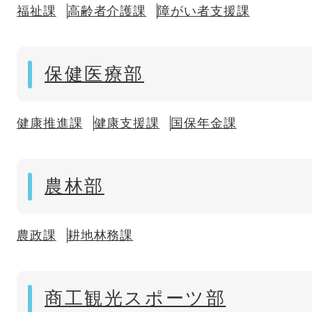
福祉課
高齢者介護課
障がい者支援課
保健医療部
健康推進課
健康支援課
国保年金課
農林部
農政課
耕地林務課
商工観光スポーツ部