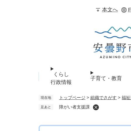
ペ
本文へ
F
ー
ジ
の
先
頭
で
す
。
くらし
子育て・教育
行政情報
トップページ
>
組織でさがす
>
福祉
現在地
障がい者支援課
足あと
本