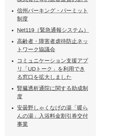
信州パーキング・パーミット
制度
Net119（緊急通報システム）
高齢者・障害者虐待防止ネッ
トワーク協議会
コミュニケーション支援アプ
リ「UDトーク」を利用でき
る窓口を拡大しました
腎臓透析通院に関する助成制
度
安曇野しゃくなげの湯「暖ら
んの湯」入浴料金割引券交付
事業