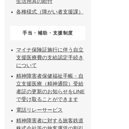
生活用具の給付
各種様式（障がい者支援課）
手当・補助・支援制度
マイナ保険証施行に伴う自立
支援医療費の支給認定手続き
について
精神障害者保健福祉手帳・自
立支援医療（精神通院）受給
者証の更新のお知らせをLINE
で受け取ることができます
電話リレーサービス
精神障害者に対する旅客鉄道
株式会社等の旅客運賃の割引