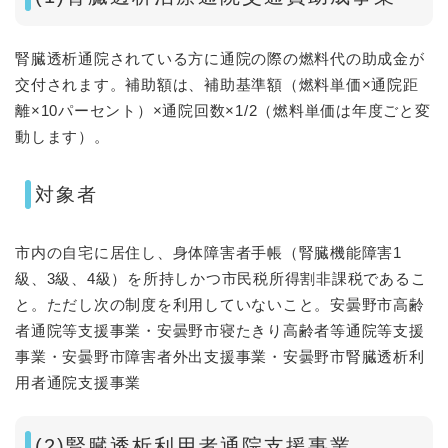
腎臓透析通院されている方に通院の際の燃料代の助成金が
交付されます。補助額は、補助基準額（燃料単価×通院距
離×10パーセント）×通院回数×1/2（燃料単価は年度ごと変
動します）。
対象者
市内の自宅に居住し、身体障害者手帳（腎臓機能障害1
級、3級、4級）を所持しかつ市民税所得割非課税であるこ
と。ただし次の制度を利用していないこと。安曇野市高齢
者通院等支援事業・安曇野市寝たきり高齢者等通院等支援
事業・安曇野市障害者外出支援事業・安曇野市腎臓透析利
用者通院支援事業
(2)腎臓透析利用者通院支援事業