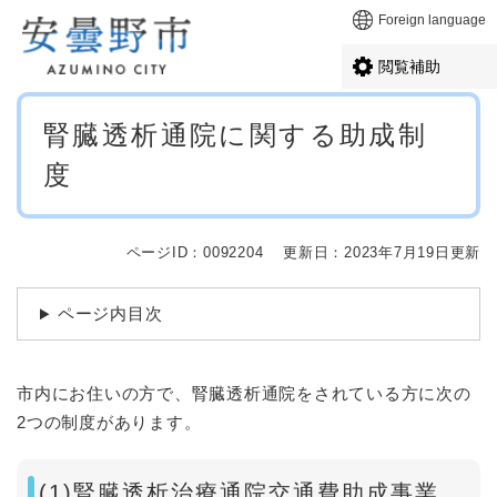
ペ
メニューを飛ばして本文へ
Foreign language
ー
ジ
閲覧補助
の
先
本
頭
腎臓透析通院に関する助成制
文
で
度
す
。
ページID：0092204
更新日：2023年7月19日更新
ページ内目次
市内にお住いの方で、腎臓透析通院をされている方に次の
2つの制度があります。
(1)腎臓透析治療通院交通費助成事業