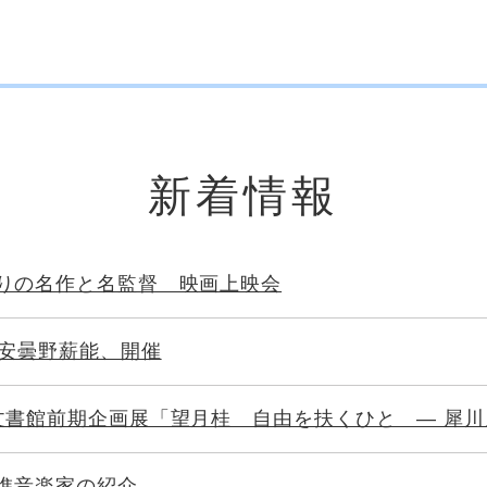
新着情報
りの名作と名監督 映画上映会
州安曇野薪能、開催
文書館前期企画展「望月桂 自由を扶くひと ― 犀
進音楽家の紹介