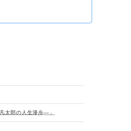
川凡太郎の人生漫歩―」