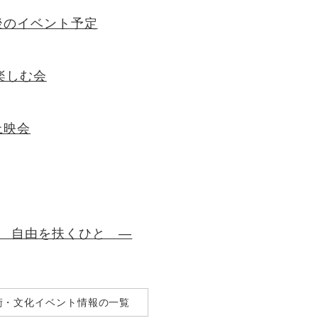
後のイベント予定
楽しむ会
上映会
桂 自由を扶くひと ―
術・文化イベント情報の一覧