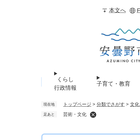
ペ
本文へ
F
ー
ジ
の
先
頭
で
す
。
くらし
子育て・教育
行政情報
トップページ
>
分類でさがす
>
文化
現在地
芸術・文化
足あと
本