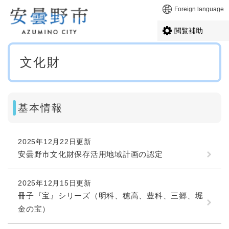
ペ
メニューを飛ばして本文へ
Foreign language
ー
ジ
閲覧補助
の
先
本
頭
文化財
文
で
す
。
基本情報
2025年12月22日更新
安曇野市文化財保存活用地域計画の認定
2025年12月15日更新
冊子『宝』シリーズ（明科、穂高、豊科、三郷、堀
金の宝）