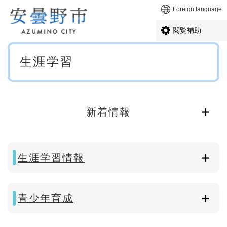
ペ
メニューを飛ばして本文へ
Foreign language
ー
ジ
閲覧補助
の
先
本
頭
生涯学習
文
で
す
。
新着情報
生涯学習情報
青少年育成