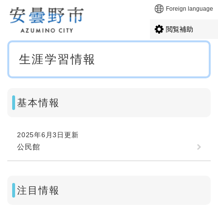
ペ
メニューを飛ばして本文へ
Foreign language
ー
ジ
閲覧補助
の
先
本
頭
生涯学習情報
文
で
す
。
基本情報
2025年6月3日更新
公民館
注目情報