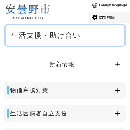
ペ
メニューを飛ばして本文へ
Foreign language
ー
ジ
閲覧補助
の
先
本
頭
生活支援・助け合い
文
で
す
。
新着情報
物価高騰対策
生活困窮者自立支援