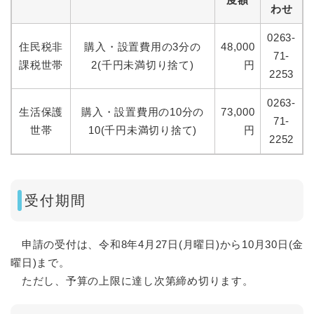
わせ
0263-
住民税非
購入・設置費用の3分の
48,000
71-
課税世帯
2(千円未満切り捨て)
円
2253
0263-
生活保護
購入・設置費用の10分の
73,000
71-
世帯
10(千円未満切り捨て)
円
2252
受付期間
申請の受付は、令和8年4月27日(月曜日)から10月30日(金
曜日)まで。
ただし、予算の上限に達し次第締め切ります。