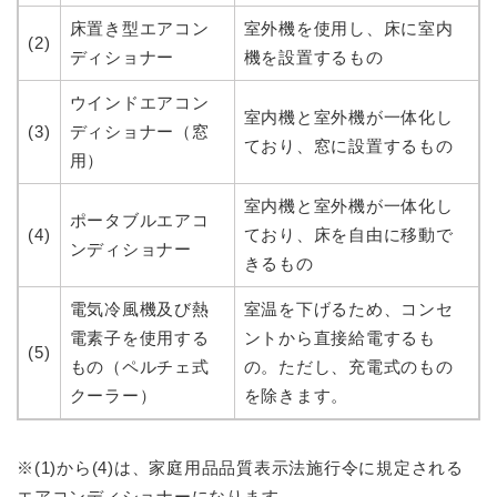
床置き型エアコン
室外機を使用し、床に室内
(2)
ディショナー
機を設置するもの
ウインドエアコン
室内機と室外機が一体化し
(3)
ディショナー（窓
ており、窓に設置するもの
用）
室内機と室外機が一体化し
ポータブルエアコ
(4)
ており、床を自由に移動で
ンディショナー
きるもの
電気冷風機及び熱
室温を下げるため、コンセ
電素子を使用する
ントから直接給電するも
(5)
もの（ペルチェ式
の。ただし、充電式のもの
クーラー）
を除きます。
※(1)から(4)は、家庭用品品質表示法施行令に規定される
エアコンディショナーになります。