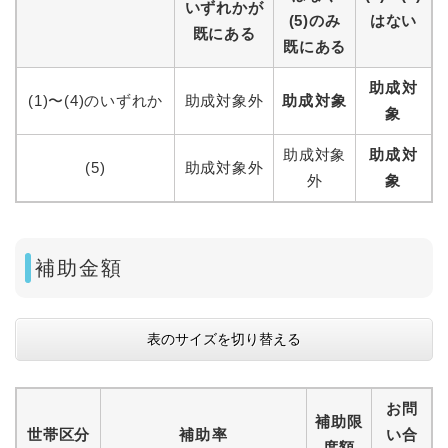
いずれかが
(5)のみ
はない
既にある
既にある
助成対
(1)〜(4)のいずれか
助成対象外
助成対象
象
助成対象
助成対
(5)
助成対象外
外
象
補助金額
表のサイズを切り替える
お問
補助限
世帯区分
補助率
い合
度額