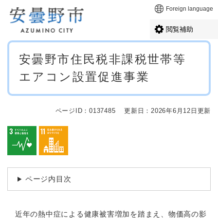
ペ
メニューを飛ばして本文へ
Foreign language
ー
ジ
閲覧補助
の
先
本
頭
安曇野市住民税非課税世帯等
文
で
エアコン設置促進事業
す
。
ページID：0137485
更新日：2026年6月12日更新
ページ内目次
近年の熱中症による健康被害増加を踏まえ、物価高の影