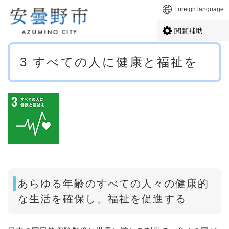
ペ
メニューを飛ばして本文へ
Foreign language
ー
ジ
閲覧補助
の
先
本
頭
3 すべての人に健康と福祉を
文
で
す
。
あらゆる年齢のすべての人々の健康的
な生活を確保し、福祉を促進する