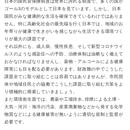
日本の国民皆保険制度は世界に誇れる制度で、多くの国が
ゴール3のモデルとして日本を見ています。しかし、日本
国民がみな健康的な生活を確保できているわけではありま
せん。特に高齢化社会の最先端を行く日本では、地域のお
年寄りが健康で生きがいを感じながら生活できる環境づく
りが最大の課題です。
それ以外にも、成人病、慢性疾患、そして新型コロナウイ
ルスのような感染症への予防、治療体制は油断なく備えて
おかなければなりませんし、薬物・アルコールによる健康
障害にも目を配る必要があります。財政難の中でこうした
課題全てに取り組むことは容易ではありませんが、市民団
体や地域住民との協働でこうした課題に取り組む方策をよ
り積極的に模索していきましょう。
また環境衛生面では、農薬や工場排水､排煙による土壌・
大気・河川・海洋の汚染、産業廃棄物などから発する化学
物質などによる健康被害が無いように適切な規制と監督が
必要です。