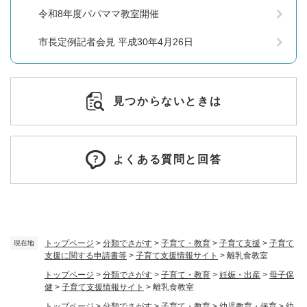
令和8年度パパママ教室開催
市長定例記者会見 平成30年4月26日
見つからないときは
よくある質問と回答
トップページ
>
分類でさがす
>
子育て・教育
>
子育て支援
>
子育て
現在地
支援に関する申請書等
>
子育て支援情報サイト
>
離乳食教室
トップページ
>
分類でさがす
>
子育て・教育
>
妊娠・出産
>
母子保
健
>
子育て支援情報サイト
>
離乳食教室
トップページ
>
分類でさがす
>
子育て・教育
>
幼児教育・保育
>
幼