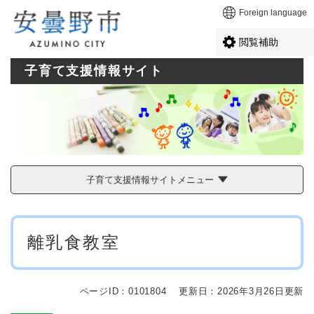
ペ
メニューを飛ばして本文へ
Foreign language
ー
ジ
閲覧補助
の
先
子育て支援情報サイト
頭
で
す
。
子育て支援情報サイトメニュー
本
離乳食教室
文
ページID：0101804
更新日：2026年3月26日更新