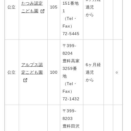
たつみ認定
151番地
公立
105
過児
こども園
1
から
（Tel・
Fax）
72-5445
〒399-
8204
豊科高家
アルプス認
6ヶ月経
3259番
公立
定こども園
100
過児
○
地
から
（Tel・
Fax）
72-1432
〒399-
8203
豊科田沢