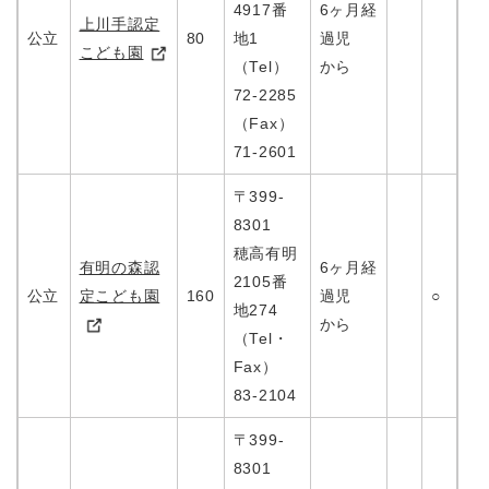
4917番
6ヶ月経
上川手認定
公立
80
地1
過児
こども園
（Tel）
から
72-2285
（Fax）
71-2601
〒399-
8301
穂高有明
有明の森認
6ヶ月経
2105番
公立
定こども園
160
過児
○
地274
から
（Tel・
Fax）
83-2104
〒399-
8301