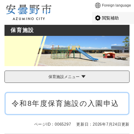
ペ
メニューを飛ばして本文へ
Foreign language
ー
ジ
閲覧補助
の
先
保育施設
頭
で
す
。
保育施設メニュー
本
令和8年度保育施設の入園申込
文
ページID：0065297
更新日：2026年7月24日更新