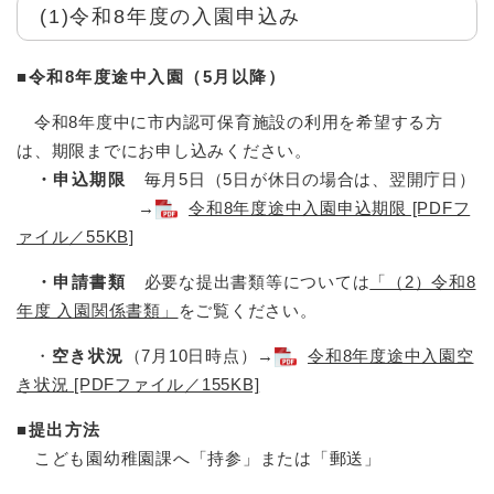
(1)令和8年度の入園申込み
■令和8年度途中入園​（5月以降）
令和8年度中に市内認可保育施設の利用を希望する方
は、期限までにお申し込みください。
・申込期限
毎月5日（5日が休日の場合は、翌開庁日）
→
令和8年度途中入園申込期限 [PDFフ
ァイル／55KB]
・申請書類
必要な提出書類等については
「（2）令和8
年度 入園関係書類​」
をご覧ください。
・
空き状況
（7月10日時点）→
令和8年度途中入園空
き状況 [PDFファイル／155KB]
■提出方法
こども園幼稚園課へ「持参」または「郵送」