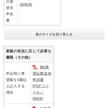
介護
289KB]
状況
申告
書
表のサイズを切り替える
家庭の状況に応じて必要な
書類（その他）
第6希
申込時に希
望以降追加
望園を6園以
申請書
上記入する
[PDFファ
場合
イル／
94KB]