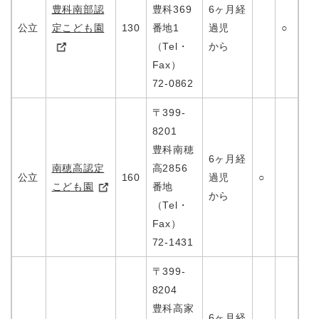
豊科南部認
豊科369
6ヶ月経
公立
定こども園
130
番地1
過児
○
（Tel・
から
Fax）
72-0862
〒399-
8201
豊科南穂
6ヶ月経
南穂高認定
高2856
公立
160
過児
○
こども園
番地
から
（Tel・
Fax）
72-1431
〒399-
8204
豊科高家
6ヶ月経