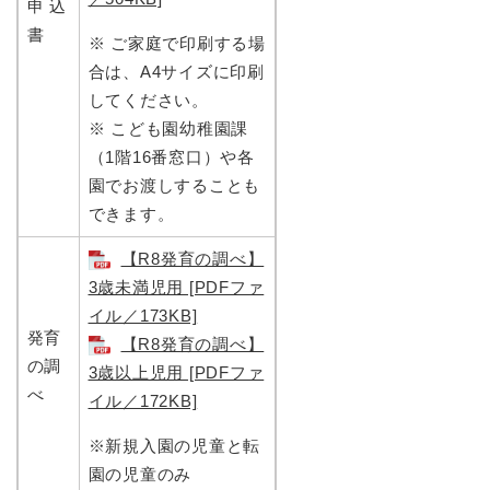
申 込
書
※ ご家庭で印刷する場
合は、A4サイズに印刷
してください。
※ こども園幼稚園課
（1階16番窓口）や各
園でお渡しすることも
できます。
【R8発育の調べ】
3歳未満児用 [PDFファ
イル／173KB]
発育
【R8発育の調べ】
の調
3歳以上児用 [PDFファ
べ
イル／172KB]
※新規入園の児童と転
園の児童のみ