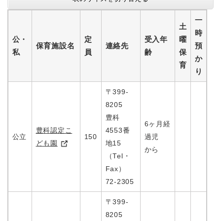
一
土
時
公・
定
受入年
曜
保育施設名
連絡先
預
私
員
齢
保
か
育
り
〒399-
8205
豊科
6ヶ月経
豊科認定こ
4553番
公立
150
過児
ども園
地15
から
（Tel・
Fax）
72-2305
〒399-
8205