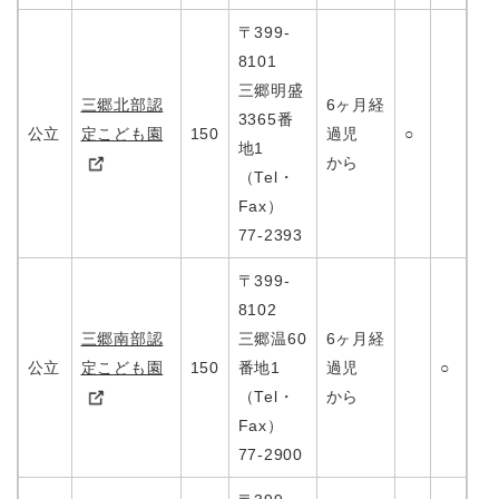
〒399-
8101
三郷明盛
三郷北部認
6ヶ月経
3365番
公立
定こども園
150
過児
○
地1
から
（Tel・
Fax）
77-2393
〒399-
8102
三郷南部認
三郷温60
6ヶ月経
公立
定こども園
150
番地1
過児
○
（Tel・
から
Fax）
77-2900