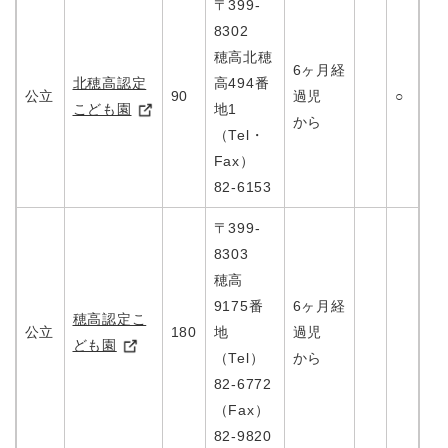
〒399-
8302
穂高北穂
6ヶ月経
北穂高認定
高494番
公立
90
過児
○
こども園
地1
から
（Tel・
Fax）
82-6153
〒399-
8303
穂高
9175番
6ヶ月経
穂高認定こ
公立
180
地
過児
ども園
（Tel）
から
82-6772
（Fax）
82-9820​