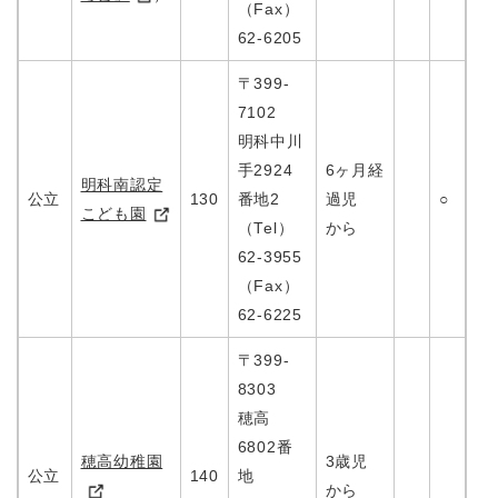
（Fax）
62-6205
〒399-
7102
明科中川
手2924
6ヶ月経
明科南認定
公立
130
番地2
過児
○
こども園
（Tel）
から
62-3955
（Fax）
62-6225
〒399-
8303
穂高
6802番
穂高幼稚園
3歳児
公立
140
地
から