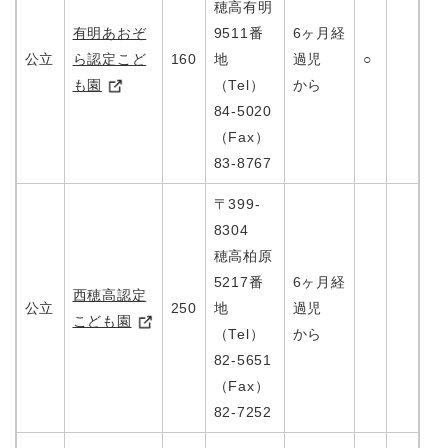
穂高有明
有明あおぞ
9511番
6ヶ月経
公立
ら認定こど
160
地
過児
○
も園
（Tel）
から
84-5020
（Fax）
83-8767
〒399-
8304
穂高柏原
5217番
6ヶ月経
西穂高認定
公立
250
地
過児
こども園
（Tel）
から
82-5651
（Fax）
82-7252