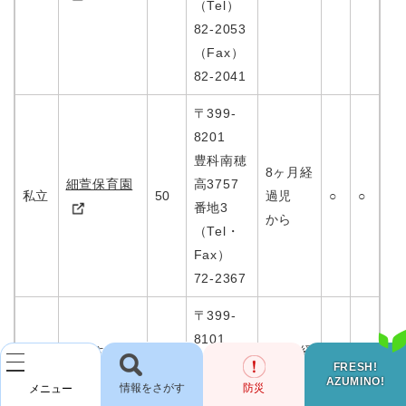
（Tel）
82-2053
（Fax）
82-2041
〒399-
8201
豊科南穂
8ヶ月経
細萱保育園
高3757
私立
50
過児
○
○
番地3
から
（Tel・
Fax）
72-2367
〒399-
8101
認定やまぶ
6ヶ月経
三郷明盛
FRESH!
私立
きこども園
75
過
○
○
AZUMINO!
検
1491
防災
メニュー
から
索