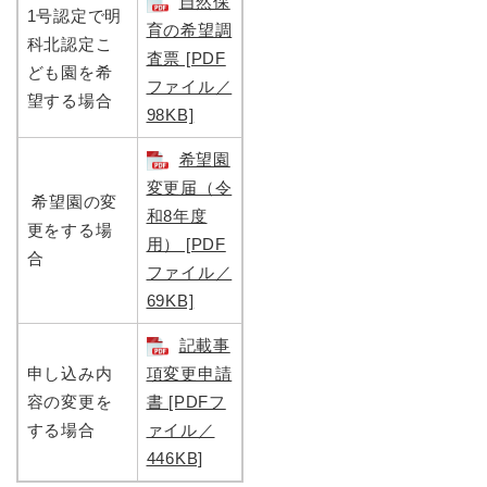
自然保
1号認定で明
育の希望調
科北認定こ
査票 [PDF
ども園を希
ファイル／
望する場合
98KB]
希望園
変更届（令
希望園の変
和8年度
更をする場
用） [PDF
合
ファイル／
69KB]
記載事
申し込み内
項変更申請
容の変更を
書 [PDFフ
する場合
ァイル／
446KB]