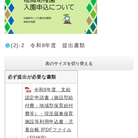
(2)-2 令和8年度 提出書類
表のサイズを切り替える
必ず提出が必要な書類
令和8年度 支給
認定申請書（施設型給
付費・地域型保育給付
費等）・現況届兼保育
施設等利用申込書・児
童台帳 [PDFファイル
／504KB]