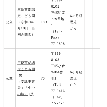
〒399-
8101
三郷東部認
三郷明盛
定こども園
6ヶ月経
779番地
公立
（令和7年8
189
過児
1
月18日 新
から
（Tel・
園舎開園）
Fax）
77-2898
〒399-
8103
三郷西部認
三郷小倉
定こども園
3484番
6ヶ月経
公立
70
地1
過児
（委託事業
（Tel）
から
者：
「七つ
77-2416
の鐘」
）
（Fax）
77-2424