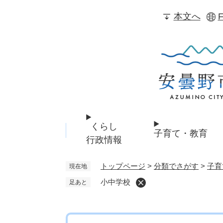
ペ
本文へ
F
ー
ジ
の
先
頭
で
す
。
くらし
子育て・教育
行政情報
トップページ
>
分類でさがす
>
子育
現在地
小中学校
足あと
本