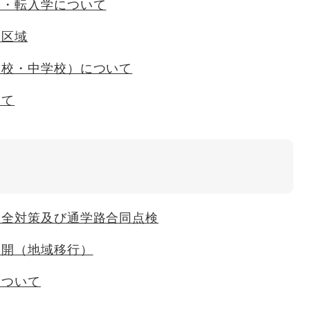
学・転入学について
学区域
学校・中学校）について
いて
安全対策及び通学路合同点検
展開（地域移行）
について