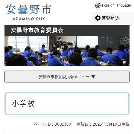
ペ
メニューを飛ばして本文へ
Foreign language
ー
ジ
閲覧補助
の
先
安曇野市教育委員会
頭
で
す
。
安曇野市教育委員会メニュー
本
小学校
文
ページID：0001380
更新日：2025年3月10日更新