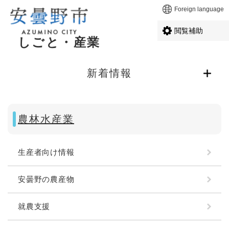
ペ
メニューを飛ばして本文へ
Foreign language
ー
ジ
閲覧補助
の
しごと・産業
先
本
頭
文
で
新着情報
す
。
農林水産業
生産者向け情報
安曇野の農産物
就農支援