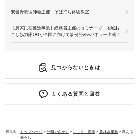
安曇野調理師会主催 そば打ち体験教室
【農家民宿推進事業】総務省主催のセミナーで、地域お
こし協力隊OGが全国に向けて事例発表&パネラー出演！
見つからないときは
よくある質問と回答
トップページ
>
分類でさがす
>
しごと・産業
>
農林水産業
>
農ある
現在地
暮らし