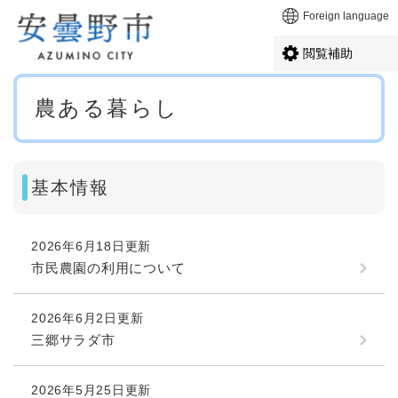
ペ
メニューを飛ばして本文へ
Foreign language
ー
ジ
閲覧補助
の
先
本
頭
農ある暮らし
文
で
す
。
基本情報
2026年6月18日更新
市民農園の利用について
2026年6月2日更新
三郷サラダ市
2026年5月25日更新