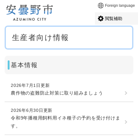
ペ
メニューを飛ばして本文へ
Foreign language
ー
ジ
閲覧補助
の
先
本
頭
生産者向け情報
文
で
す
。
基本情報
2026年7月1日更新
農作物の盗難防止対策に取り組みましょう
2026年6月30日更新
令和9年播種用飼料用イネ種子の予約を受け付けま
す。