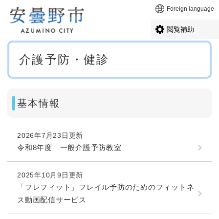
ペ
メニューを飛ばして本文へ
Foreign language
ー
ジ
閲覧補助
の
先
本
頭
介護予防・健診
文
で
す
。
基本情報
2026年7月23日更新
令和8年度 一般介護予防教室
2025年10月9日更新
「フレフィット」フレイル予防のためのフィットネ
ス動画配信サービス