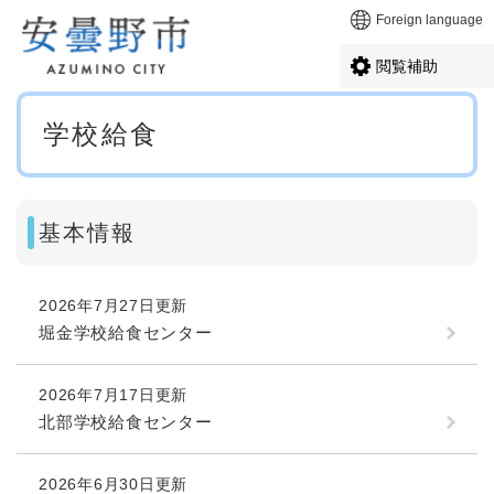
ペ
メニューを飛ばして本文へ
Foreign language
ー
ジ
閲覧補助
の
先
本
頭
学校給食
文
で
す
。
基本情報
2026年7月27日更新
堀金学校給食センター
2026年7月17日更新
北部学校給食センター
2026年6月30日更新