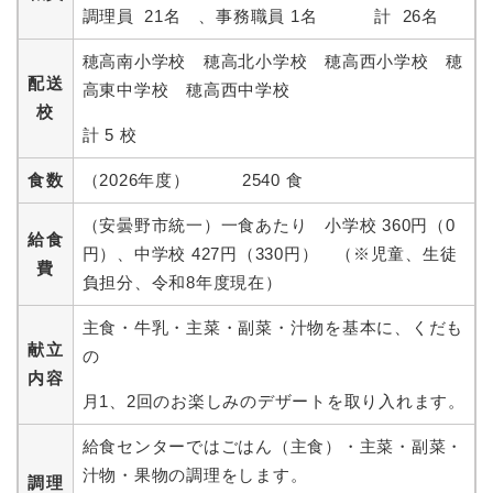
調理員 21名 、事務職員 1名 計 26名
穂高南小学校 穂高北小学校 穂高西小学校 穂
配送
高東中学校 穂高西中学校
校
計 5 校
食数
（2026年度） 2540 食
（安曇野市統一）一食あたり 小学校 360円（0
給食
円）、中学校 427円（330円） （※児童、生徒
費
負担分、令和8年度現在）
主食・牛乳・主菜・副菜・汁物を基本に、くだも
献立
の
内容
月1、2回のお楽しみのデザートを取り入れます。
給食センターではごはん（主食）・主菜・副菜・
汁物・果物の調理をします。
調理