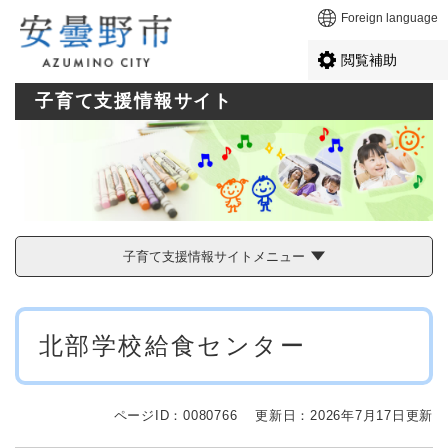
ペ
メニューを飛ばして本文へ
Foreign language
ー
ジ
閲覧補助
の
先
子育て支援情報サイト
頭
で
す
。
子育て支援情報サイトメニュー
本
北部学校給食センター
文
ページID：0080766
更新日：2026年7月17日更新