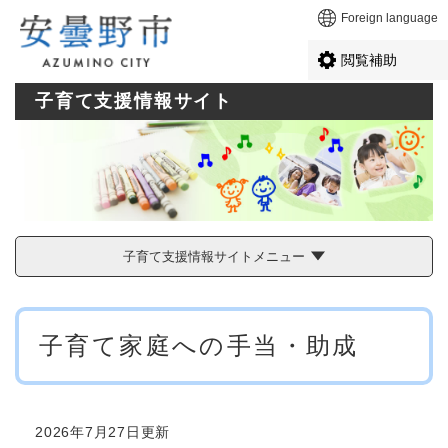
ペ
メニューを飛ばして本文へ
Foreign language
ー
ジ
閲覧補助
の
先
子育て支援情報サイト
頭
で
す
。
子育て支援情報サイトメニュー
本
子育て家庭への手当・助成
文
2026年7月27日更新