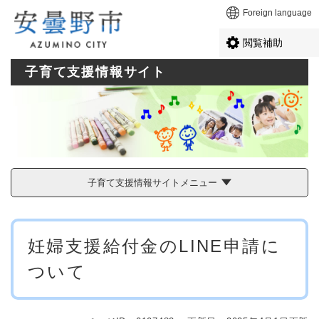
ペ
メニューを飛ばして本文へ
Foreign language
ー
ジ
閲覧補助
の
先
子育て支援情報サイト
頭
で
す
。
子育て支援情報サイトメニュー
本
妊婦支援給付金のLINE申請に
文
ついて