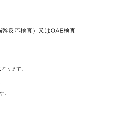
脳幹反応検査）又はOAE検査
となります。
。
す。