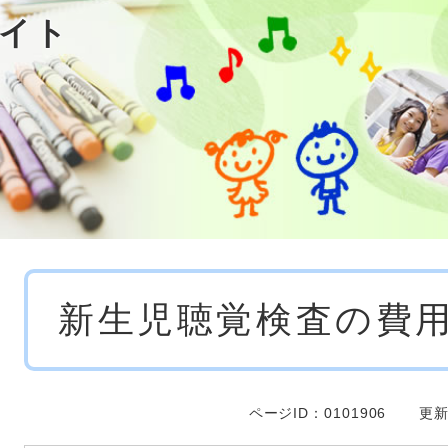
イト
本
新生児聴覚検査の費
文
ページID：0101906
更新