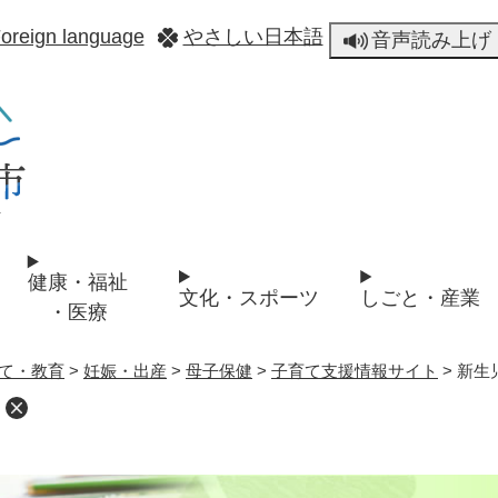
メニューを飛ばして本文へ
oreign language
やさしい日本語
音声読み上げ
健康・福祉
文化・スポーツ
しごと・産業
・医療
て・教育
>
妊娠・出産
>
母子保健
>
子育て支援情報サイト
>
新生