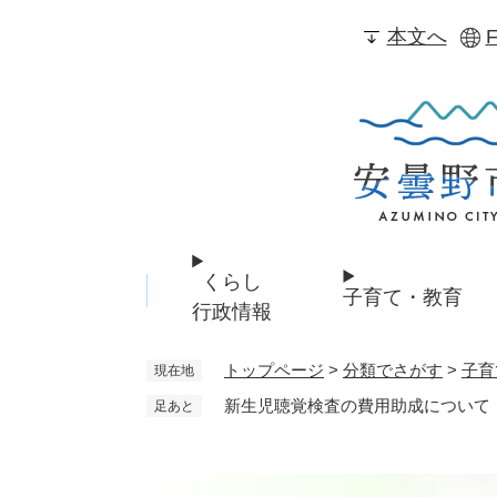
ペ
本文へ
F
ー
ジ
の
先
頭
で
す
。
くらし
子育て・教育
行政情報
トップページ
>
分類でさがす
>
子育
現在地
新生児聴覚検査の費用助成について
足あと