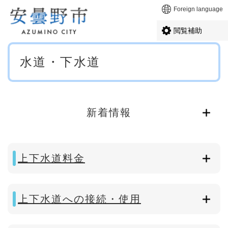
ペ
メニューを飛ばして本文へ
Foreign language
ー
ジ
閲覧補助
の
先
本
頭
水道・下水道
文
で
す
。
新着情報
上下水道料金
上下水道への接続・使用