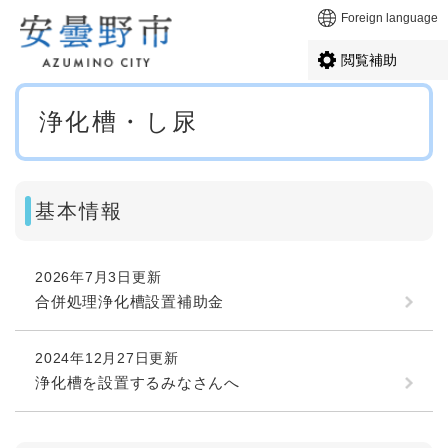
ペ
メニューを飛ばして本文へ
Foreign language
ー
ジ
閲覧補助
の
先
本
頭
浄化槽・し尿
文
で
す
。
基本情報
2026年7月3日更新
合併処理浄化槽設置補助金
2024年12月27日更新
浄化槽を設置するみなさんへ