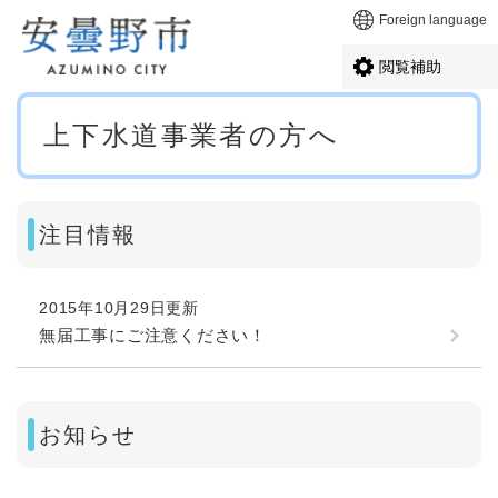
ペ
メニューを飛ばして本文へ
Foreign language
ー
ジ
閲覧補助
の
先
本
頭
上下水道事業者の方へ
文
で
す
。
注目情報
2015年10月29日更新
無届工事にご注意ください！
お知らせ