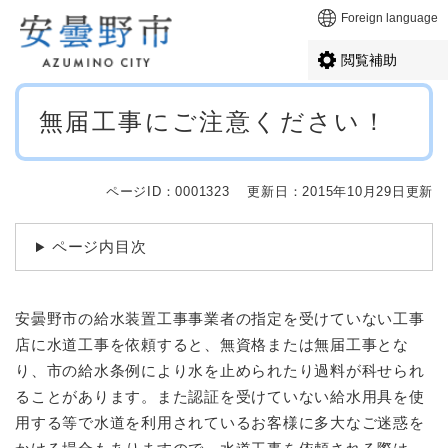
ペ
メニューを飛ばして本文へ
Foreign language
ー
ジ
閲覧補助
の
先
本
頭
無届工事にご注意ください！
文
で
す
。
ページID：0001323
更新日：2015年10月29日更新
ページ内目次
安曇野市の給水装置工事事業者の指定を受けていない工事
店に水道工事を依頼すると、無資格または無届工事とな
り、市の給水条例により水を止められたり過料が科せられ
ることがあります。また認証を受けていない給水用具を使
用する等で水道を利用されているお客様に多大なご迷惑を