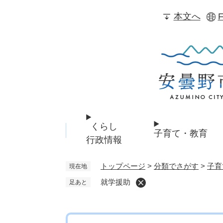
ペ
本文へ
F
ー
ジ
の
先
頭
で
す
。
くらし
子育て・教育
行政情報
トップページ
>
分類でさがす
>
子育
現在地
就学援助
足あと
本