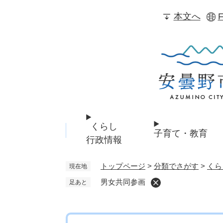
ペ
本文へ
F
ー
ジ
の
先
頭
で
す
。
くらし
子育て・教育
行政情報
トップページ
>
分類でさがす
>
くら
現在地
男女共同参画
足あと
本