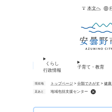
ペ
本文へ
F
ー
ジ
の
先
頭
で
す
。
くらし
子育て・教育
行政情報
トップページ
>
分類でさがす
>
健康
現在地
地域包括支援センター
足あと
本