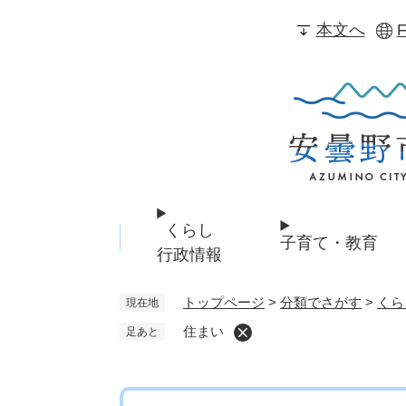
ペ
本文へ
F
ー
ジ
の
先
頭
で
す
。
くらし
子育て・教育
行政情報
トップページ
>
分類でさがす
>
くら
現在地
住まい
足あと
本