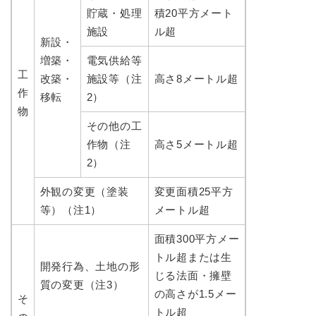
貯蔵・処理
積20平方メート
施設
ル超
新設・
増築・
電気供給等
工
改築・
施設等（注
高さ8メートル超
作
移転
2）
物
その他の工
作物（注
高さ5メートル超
2）
外観の変更（塗装
変更面積25平方
等）（注1）
メートル超
面積300平方メー
トル超または生
開発行為、土地の形
じる法面・擁壁
質の変更（注3）
の高さが1.5メー
そ
トル超