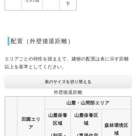
下
配置（外壁後退距離）
エリアごとの特性を踏まえて、建物の配置は表に示す距離
以上を基準としてください。
表のサイズを切り替える
外壁後退距離
山麓・山間部エリア
山麓保養
山麓保養区
田園エリ
区域
域
森林環境区
ア
域
（別荘・
（専用住宅