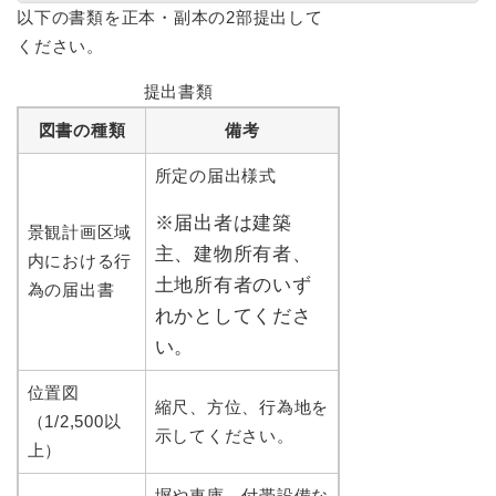
以下の書類を正本・副本の2部提出して
ください。
提出書類
図書の種類
備考
所定の届出様式
※届出者は建築
景観計画区域
主、建物所有者、
内における行
土地所有者のいず
為の届出書
れかとしてくださ
い。
位置図
縮尺、方位、行為地を
（1/2,500以
示してください。
上）
塀や車庫、付帯設備な