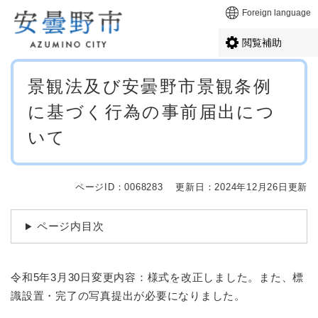
ペ
メニューを飛ばして本文へ
Foreign language
ー
ジ
閲覧補助
の
先
本
頭
景観法及び安曇野市景観条例
文
で
に基づく行為の事前届出につ
す
。
いて
ページID：0068283
更新日：2024年12月26日更新
ページ内目次
令和5年3月30日変更内容：様式を改正しました。また、標
識設置・完了の写真提出が必要になりました。