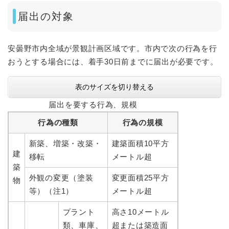
届出の対象
安曇野市内全域が景観計画区域です。市内で次の行為を行
おうとする場合には、着手30日前までに届出が必要です。
表のサイズを切り替える
届出を要する行為、規模
行為の種類
行為の規模
新築、増築・改築・
建築面積10平方
建
移転
メートル超
築
外観の変更（塗装
変更面積25平方
物
等）（注1）
メートル超
プラント
高さ10メートル
類、車庫、
超または築造面