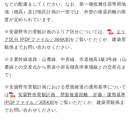
などの配慮をしてください。なお、第一種低層住居専用地
域（穂高）及び地区計画の一部では、外壁の後退距離の限
度が定められています。
※安曇野市の景観計画のエリア区分については、
エリ
ア区分 [PDFファイル／364KB]
をご覧いただくか、建築景
観係までお問い合わせください。
※主要幹線道路：山麓線、中房線、市道穂高1級3号線（山
麓線との交差点から県道小岩岳穂高停車場線との交差点ま
で）
※安曇野市景観計画における壁面後退の運用基準について
は
安曇野市景観計画 壁面後退距離 定義・運用基準
[PDFファイル／305KB]
をご覧いただくか、建築景観係ま
でお問い合わせください。