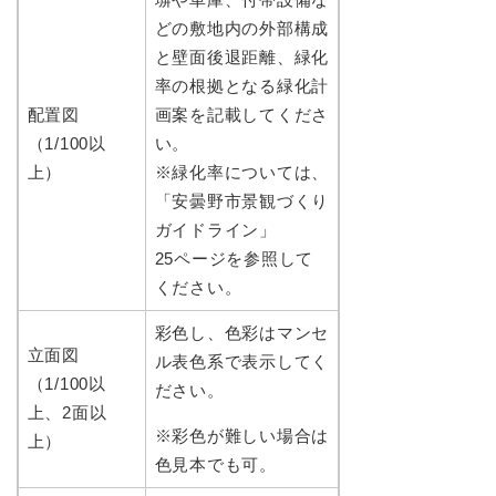
どの敷地内の外部構成
と壁面後退距離、緑化
率の根拠となる緑化計
配置図
画案を記載してくださ
（1/100以
い。
上）
※緑化率については、
「安曇野市景観づくり
ガイドライン」
25ページを参照して
ください。
彩色し、色彩はマンセ
立面図
ル表色系で表示してく
（1/100以
ださい。
上、2面以
※彩色が難しい場合は
上）
色見本でも可。