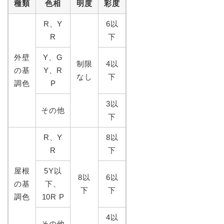
種類
色相
明度
彩度
R、Y
6以
R
下
外壁
Y、G
制限
4以
の基
Y、R
なし
下
調色
P
3以
その他
下
R、Y
8以
R
下
屋根
5Y以
8以
6以
の基
下、
下
下
調色
10R P
4以
その他