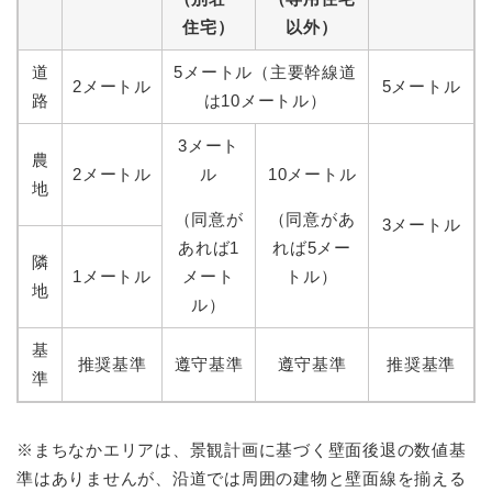
住宅）
以外）
道
5メートル（主要幹線道
2メートル
5メートル
路
は10メートル）
3メート
農
2メートル
ル
10メートル
地
（同意が
（同意があ
3メートル
あれば1
れば5メー
隣
1メートル
メート
トル）
地
ル）
基
推奨基準
遵守基準
遵守基準
推奨基準
準
※まちなかエリアは、景観計画に基づく壁面後退の数値基
準はありませんが、沿道では周囲の建物と壁面線を揃える