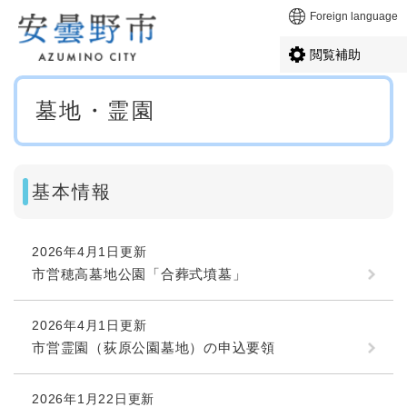
ペ
メニューを飛ばして本文へ
Foreign language
ー
ジ
閲覧補助
の
先
本
頭
墓地・霊園
文
で
す
。
基本情報
2026年4月1日更新
市営穂高墓地公園「合葬式墳墓」
2026年4月1日更新
市営霊園（荻原公園墓地）の申込要領
2026年1月22日更新