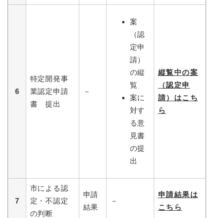
案
（認
定申
請）
の縦
縦覧中の案
特定開発事
覧
（認定申
6
業認定申請
－
案に
請）はこち
書 提出
対す
ら
る意
見書
の提
出
市による認
申請
申請結果は
7
定・不認定
－
結果
こちら
の判断