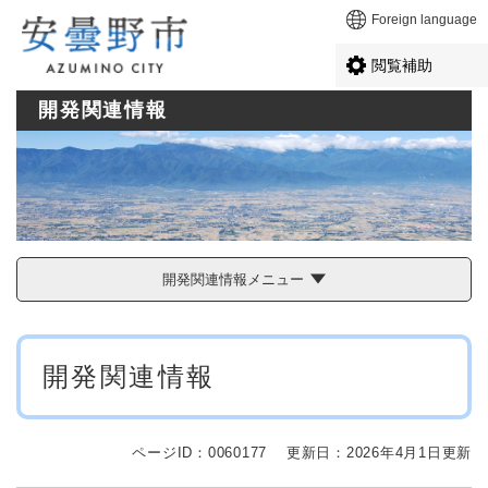
ペ
メニューを飛ばして本文へ
Foreign language
ー
ジ
閲覧補助
の
先
開発関連情報
頭
で
す
。
開発関連情報メニュー
本
開発関連情報
文
ページID：0060177
更新日：2026年4月1日更新