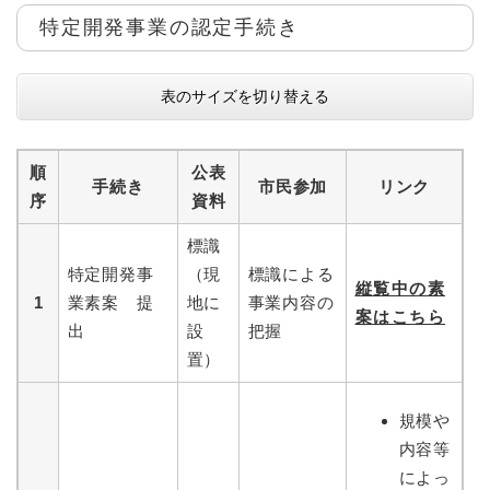
特定開発事業の認定手続き
表のサイズを切り替える
順
公表
手続き
市民参加
リンク
序
資料
標識
特定開発事
（現
標識による
縦覧中の素
1
業素案 提
地に
事業内容の
案はこちら
出
設
把握
置）
規模や
内容等
によっ