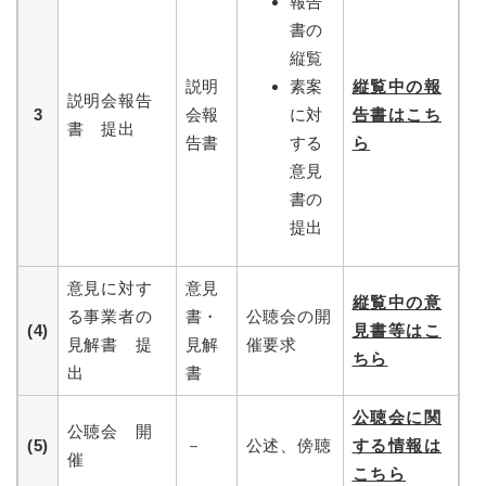
報告
書の
縦覧
説明
素案
縦覧中の報
説明会報告
3
会報
に対
告書はこち
書 提出
告書
する
ら
意見
書の
提出
意見に対す
意見
縦覧中の意
る事業者の
書・
公聴会の開
(4)
見書等はこ
見解書 提
見解
催要求
ちら
出
書
公聴会に関
公聴会 開
(5)
－
公述、傍聴
する情報は
催
こちら