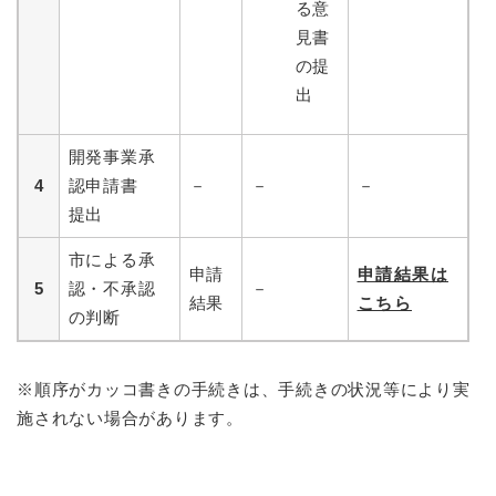
る意
見書
の提
出
開発事業承
4
認申請書
－
－
－
提出
市による承
申請
申請結果は
5
認・不承認
－
結果
こちら
の判断
※順序がカッコ書きの手続きは、手続きの状況等により実
施されない場合があります。