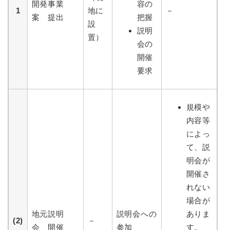
開発事業
容の
1
地に
－
案 提出
把握
設
説明
置）
会の
開催
要求
規模や
内容等
によっ
て、説
明会が
開催さ
れない
場合が
地元説明
説明会への
ありま
(2)
－
会 開催
参加
す。