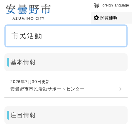
ペ
メニューを飛ばして本文へ
Foreign language
ー
ジ
閲覧補助
の
先
本
頭
市民活動
文
で
す
。
基本情報
2026年7月30日更新
安曇野市市民活動サポートセンター
注目情報