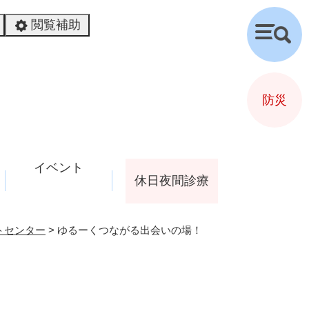
閲覧補助
検
索
防災
イベント
休日夜間診療
トセンター
>
ゆるーくつながる出会いの場！