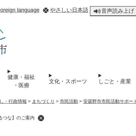
メニューを飛ばして本文へ
oreign language
やさしい日本語
音声読み上げ
健康・福祉
文化・スポーツ
しごと・産業
・医療
し・行政情報
>
まちづくり
>
市民活動
>
安曇野市市民活動サポー
るつな】のご案内