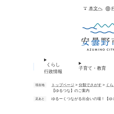
ペ
本文へ
F
ー
ジ
の
先
頭
で
す
。
くらし
子育て・教育
行政情報
トップページ
>
分類でさがす
>
くら
現在地
【ゆるつな】のご案内
ゆるーくつながる出会いの場！【ゆ
足あと