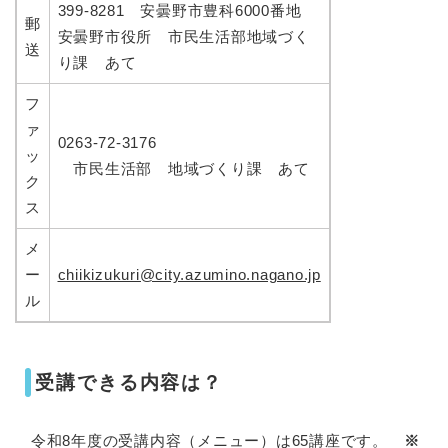
399-8281 安曇野市豊科6000番地
郵
安曇野市役所 市民生活部地域づく
送
り課 あて
フ
ァ
0263-72-3176
ッ
市民生活部 地域づくり課 あて
ク
ス
メ
ー
chiikizukuri@city.azumino.nagano.jp
ル
受講できる内容は？
令和8年度の受講内容（メニュー）は65講座です。
※