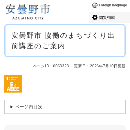
ペ
メニューを飛ばして本文へ
Foreign language
ー
ジ
閲覧補助
の
先
本
頭
安曇野市 協働のまちづくり出
文
で
前講座のご案内
す
。
ページID：0063323
更新日：2026年7月10日更新
ページ内目次